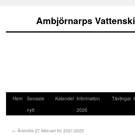
Ambjörnarps Vattensk
Hem
Senaste
Kalender
Information
Tävlingar
nytt
2026
←
Årsmöte 27 februari för 2021/2022