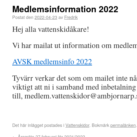
Medlemsinformation 2022
Postat den
2022-04-23
av
Fredrik
Hej alla vattenskidåkare!
Vi har mailat ut information om medlems
AVSK medlemsinfo 2022
Tyvärr verkar det som om mailet inte når
viktigt att ni i samband med inbetalning
till, medlem.vattenskidor@ambjornarp.s
Det här inlägget postades i
Vattenskidor
. Bokmärk
permalänken
.
←
Årsmöte 27 februari för 2021/2022