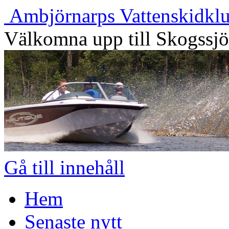
Ambjörnarps Vattenskidkl
Välkomna upp till Skogssj
Gå till innehåll
Hem
Senaste nytt