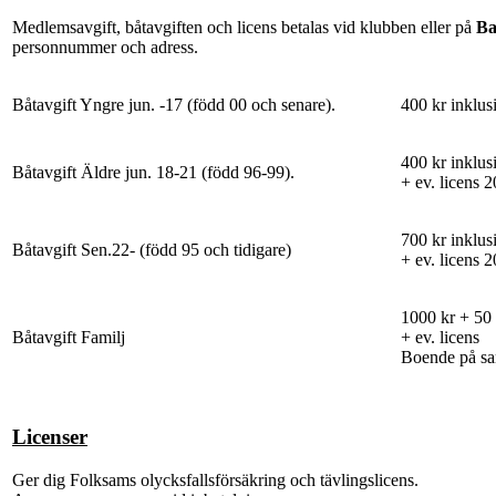
Medlemsavgift, båtavgiften och licens betalas vid klubben eller på
Ba
personnummer och adress.
Båtavgift Yngre jun. -17 (född 00 och senare).
400 kr inklus
400 kr inklus
Båtavgift Äldre jun. 18-21 (född 96-99).
+ ev. licens 2
700 kr inklus
Båtavgift Sen.22- (född 95 och tidigare)
+ ev. licens 2
1000 kr + 50 
Båtavgift Familj
+ ev. licens
Boende på s
Licenser
Ger dig Folksams olycksfallsförsäkring och tävlingslicens.