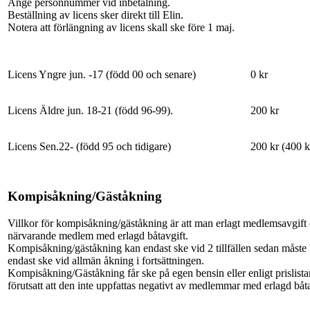
Ange personnummer vid inbetalning.
Beställning av licens sker direkt till Elin.
Notera att förlängning av licens skall ske före 1 maj.
Licens Yngre jun. -17 (född 00 och senare)
0 kr
Licens Äldre jun. 18-21 (född 96-99).
200 kr
Licens Sen.22- (född 95 och tidigare)
200 kr (400 k
Kompisåkning/Gäståkning
Villkor för kompisåkning/gäståkning är att man erlagt medlemsavgift 
närvarande medlem med erlagd båtavgift.
Kompisåkning/gäståkning kan endast ske vid 2 tillfällen sedan måste b
endast ske vid allmän åkning i fortsättningen.
Kompisåkning/Gäståkning får ske på egen bensin eller enligt prislista
förutsatt att den inte uppfattas negativt av medlemmar med erlagd båta