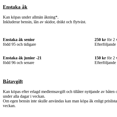
Enstaka åk
Kan köpas under allmän åkning*.
Inkluderar bensin, lån av skidor, dräkt och flytväst.
Enstaka åk senior
250 kr
för 2 
född 95 och tidigare
Efterföljande
Enstaka åk junior -21
150 kr
för 2
född 96 och senare
Efterföljande
Båtavgift
Kan köpas efter erlagd medlemsavgift och tillåter nyttjande av båte
under alla dagar i veckan.
Om egen bensin inte skulle användas kan man köpa åk enligt prislistan
veckan.