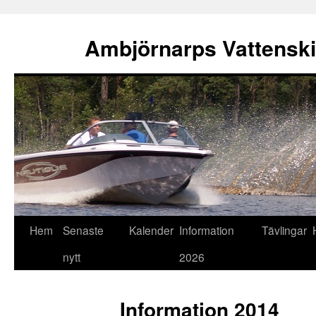
Ambjörnarps Vattensk
Hem
Senaste
Kalender
Information
Tävlingar
nytt
2026
Information 2014