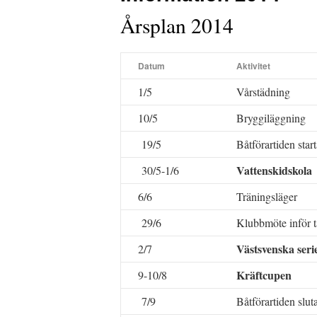
Årsplan 2014
Datum
Aktivitet
1/5
Vårstädning
10/5
Bryggiläggning
19/5
Båtförartiden start
Vattenskidskola
30/5-1/6
6/6
Träningsläger
29/6
Klubbmöte inför t
Västsvenska seri
2/7
Kräftcupen
9-10/8
7/9
Båtförartiden slut