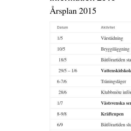
Årsplan 2015
Datum
Aktivitet
1/5
Vårstädning
10/5
Bryggiläggning
18/5
Båtförartiden sta
Vattenskidskol
29/5 – 1/6
6-7/6
Träningsläger
28/6
Klubbmöte inför
Västsvenska se
1/7
Kräftcupen
8-9/8
6/9
Båtförartiden slu