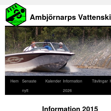
Ambjörnarps Vattensk
Hem
Senaste
Kalender
Information
Tävlingar
nytt
2026
Information 2015