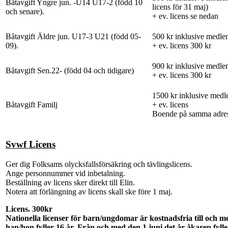
Båtavgift Yngre jun. -U14 U17-2 (född 10
licens för 31 maj)
och senare).
+ ev. licens se nedan
Båtavgift Äldre jun. U17-3 U21 (född 05-
500 kr inklusive medle
09).
+ ev. licens 300 kr
900 kr inklusive medle
Båtavgift Sen.22- (född 04 och tidigare)
+ ev. licens 300 kr
1500 kr inklusive medl
Båtavgift Familj
+ ev. licens
Boende på samma adre
Svwf Licens
Ger dig Folksams olycksfallsförsäkring och tävlingslicens.
Ange personnummer vid inbetalning.
Beställning av licens sker direkt till Elin.
Notera att förlängning av licens skall ske före 1 maj.
Licens. 300kr
Nationella licenser för barn/ungdomar är kostnadsfria till och 
han/hon fyller 16 år. Från och med den 1 juni det år åkaren fyll