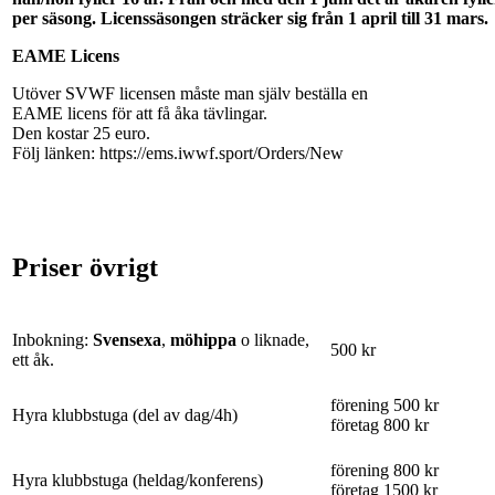
per säsong. Licenssäsongen sträcker sig från 1 april till 31 mars.
EAME Licens
Utöver SVWF licensen måste man själv beställa en
EAME licens för att få åka tävlingar.
Den kostar 25 euro.
Följ länken: https://ems.iwwf.sport/Orders/New
Priser övrigt
Inbokning:
Svensexa
,
möhippa
o liknade,
500 kr
ett åk.
förening 500 kr
Hyra klubbstuga (del av dag/4h)
företag 800 kr
förening 800 kr
Hyra klubbstuga (heldag/konferens)
företag 1500 kr