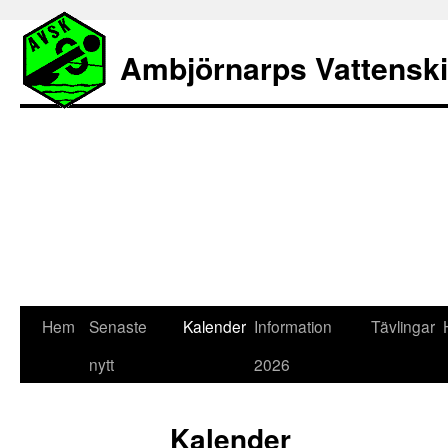
Ambjörnarps Vattensk
Hem
Senaste
Kalender
Information
Tävlingar
nytt
2026
Kalender