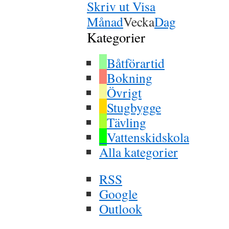
Skriv ut
Visa
Månad
Vecka
Dag
Kategorier
Båtförartid
Bokning
Övrigt
Stugbygge
Tävling
Vattenskidskola
Alla kategorier
RSS
Google
Outlook