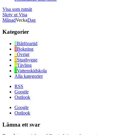
Visa som
rutnät
Skriv ut
Visa
Månad
Vecka
Dag
Kategorier
Båtförartid
Bokning
Övrigt
Stugbygge
Tävling
Vattenskidskola
Alla kategorier
RSS
Google
Outlook
Google
Outlook
Lämna ett svar