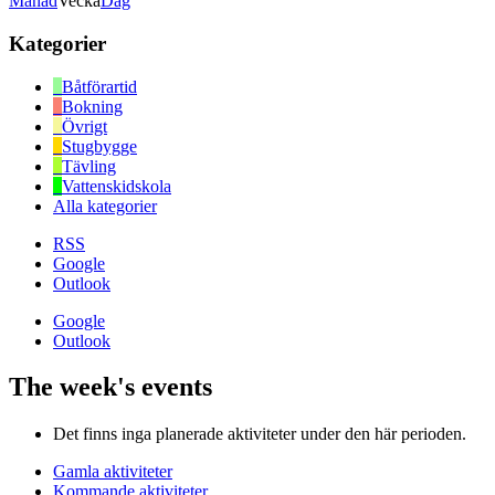
Månad
Vecka
Dag
Kategorier
Båtförartid
Bokning
Övrigt
Stugbygge
Tävling
Vattenskidskola
Alla kategorier
RSS
Google
Outlook
Google
Outlook
The week's events
Det finns inga planerade aktiviteter under den här perioden.
Gamla aktiviteter
Kommande aktiviteter