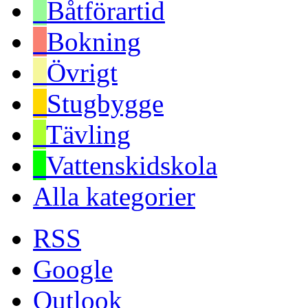
Båtförartid
Bokning
Övrigt
Stugbygge
Tävling
Vattenskidskola
Alla kategorier
RSS
Google
Outlook