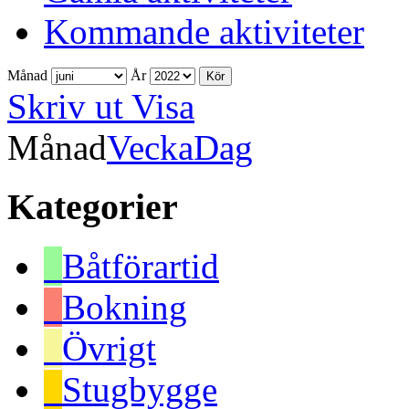
Kommande aktiviteter
Månad
År
Skriv ut
Visa
Månad
Vecka
Dag
Kategorier
Båtförartid
Bokning
Övrigt
Stugbygge