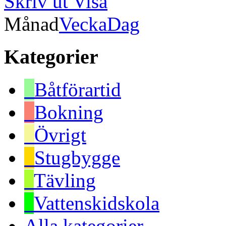
Skriv ut
Visa
Månad
Vecka
Dag
Kategorier
Båtförartid
Bokning
Övrigt
Stugbygge
Tävling
Vattenskidskola
Alla kategorier