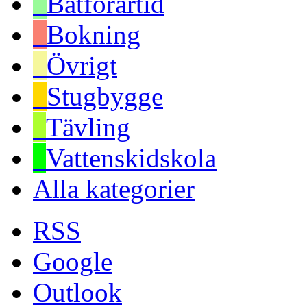
Båtförartid
Bokning
Övrigt
Stugbygge
Tävling
Vattenskidskola
Alla kategorier
RSS
Google
Outlook