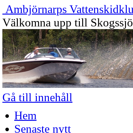
Ambjörnarps Vattenskidkl
Välkomna upp till Skogssj
Gå till innehåll
Hem
Senaste nytt