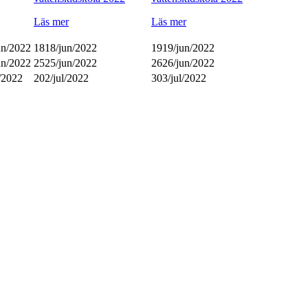
Läs mer
Läs mer
un/2022
18
18/jun/2022
19
19/jun/2022
un/2022
25
25/jun/2022
26
26/jun/2022
l/2022
2
02/jul/2022
3
03/jul/2022