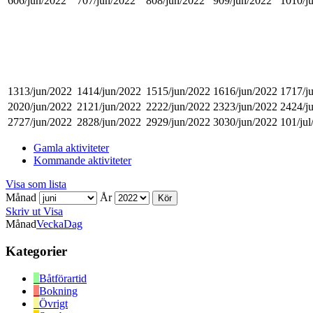
6
06/jun/2022
7
07/jun/2022
8
08/jun/2022
9
09/jun/2022
10
10/j
13
13/jun/2022
14
14/jun/2022
15
15/jun/2022
16
16/jun/2022
17
17/j
20
20/jun/2022
21
21/jun/2022
22
22/jun/2022
23
23/jun/2022
24
24/j
27
27/jun/2022
28
28/jun/2022
29
29/jun/2022
30
30/jun/2022
1
01/ju
Gamla aktiviteter
Kommande aktiviteter
Visa som
lista
Månad
År
Skriv ut
Visa
Månad
Vecka
Dag
Kategorier
Båtförartid
Bokning
Övrigt