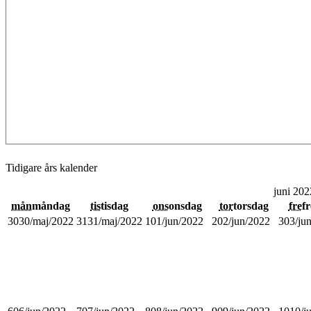
Tidigare års kalender
juni 202
mån
måndag
tis
tisdag
ons
onsdag
tor
torsdag
fre
f
30
30/maj/2022
31
31/maj/2022
1
01/jun/2022
2
02/jun/2022
3
03/ju