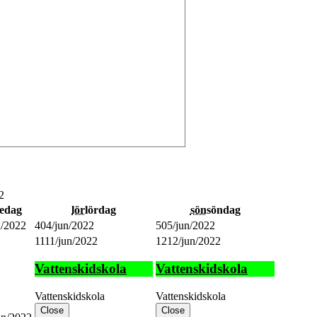
2
redag
lör
lördag
sön
söndag
n/2022
4
04/jun/2022
5
05/jun/2022
11
11/jun/2022
12
12/jun/2022
Vattenskidskola
Vattenskidskola
Vattenskidskola
Vattenskidskola
Close
Close