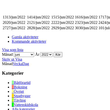
13
13/jun/2022
14
14/jun/2022
15
15/jun/2022
16
16/jun/2022
17
17/j
20
20/jun/2022
21
21/jun/2022
22
22/jun/2022
23
23/jun/2022
24
24/j
27
27/jun/2022
28
28/jun/2022
29
29/jun/2022
30
30/jun/2022
1
01/ju
Gamla aktiviteter
Kommande aktiviteter
Visa som
lista
Månad
År
Skriv ut
Visa
Månad
Vecka
Dag
Kategorier
Båtförartid
Bokning
Övrigt
Stugbygge
Tävling
Vattenskidskola
Alla kategorier