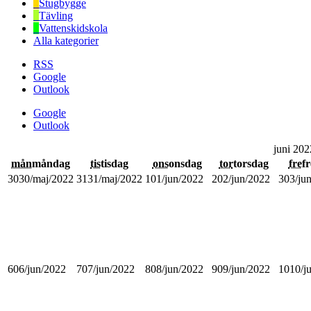
Stugbygge
Tävling
Vattenskidskola
Alla kategorier
RSS
Google
Outlook
Google
Outlook
juni 202
mån
måndag
tis
tisdag
ons
onsdag
tor
torsdag
fre
f
30
30/maj/2022
31
31/maj/2022
1
01/jun/2022
2
02/jun/2022
3
03/ju
6
06/jun/2022
7
07/jun/2022
8
08/jun/2022
9
09/jun/2022
10
10/j