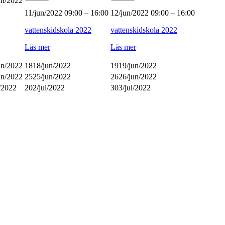
un/2022
11/jun/2022
09:00
–
16:00
12/jun/2022
09:00
–
16:00
vattenskidskola 2022
vattenskidskola 2022
Läs mer
Läs mer
un/2022
18
18/jun/2022
19
19/jun/2022
un/2022
25
25/jun/2022
26
26/jun/2022
l/2022
2
02/jul/2022
3
03/jul/2022