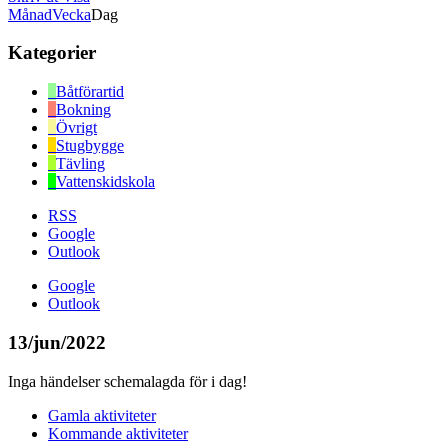
Månad
Vecka
Dag
Kategorier
Båtförartid
Bokning
Övrigt
Stugbygge
Tävling
Vattenskidskola
RSS
Google
Outlook
Google
Outlook
13/jun/2022
Inga händelser schemalagda för i dag!
Gamla aktiviteter
Kommande aktiviteter