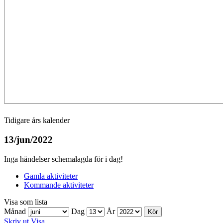
Tidigare års kalender
13/jun/2022
Inga händelser schemalagda för i dag!
Gamla aktiviteter
Kommande aktiviteter
Visa som
lista
Månad
Dag
År
Skriv ut
Visa