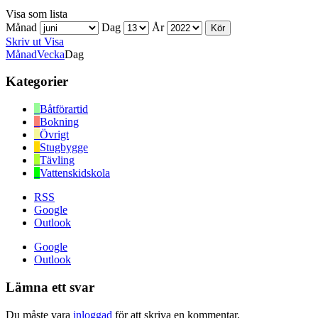
Visa som
lista
Månad
Dag
År
Skriv ut
Visa
Månad
Vecka
Dag
Kategorier
Båtförartid
Bokning
Övrigt
Stugbygge
Tävling
Vattenskidskola
RSS
Google
Outlook
Google
Outlook
Lämna ett svar
Du måste vara
inloggad
för att skriva en kommentar.