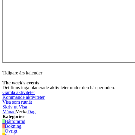
Tidigare års kalender
The week's events
Det finns inga planerade aktiviteter under den här perioden.
Gamla aktiviteter
Kommande aktiviteter
Visa som
rutnät
Skriv ut
Visa
Månad
Vecka
Dag
Kategorier
Båtförartid
Bokning
Övrigt