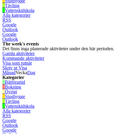
Stugbygge
Tävling
Vattenskidskola
Alla kategorier
RSS
Google
Outlook
Google
Outlook
The week's events
Det finns inga planerade aktiviteter under den här perioden.
Gamla aktiviteter
Kommande aktiviteter
Visa som
rutnät
Skriv ut
Visa
Månad
Vecka
Dag
Kategorier
Båtförartid
Bokning
Övrigt
Stugbygge
Tävling
Vattenskidskola
Alla kategorier
RSS
Google
Outlook
Google