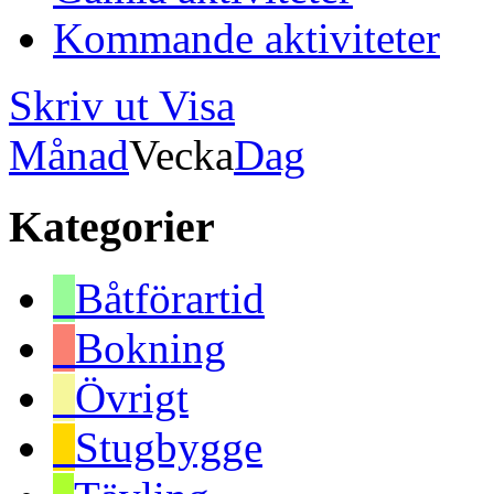
Kommande aktiviteter
Skriv ut
Visa
Månad
Vecka
Dag
Kategorier
Båtförartid
Bokning
Övrigt
Stugbygge