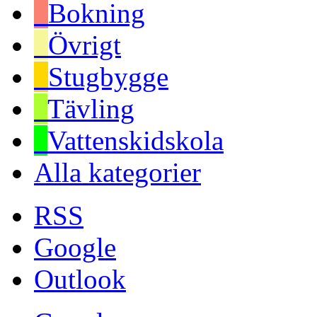
Bokning
Övrigt
Stugbygge
Tävling
Vattenskidskola
Alla kategorier
RSS
Google
Outlook