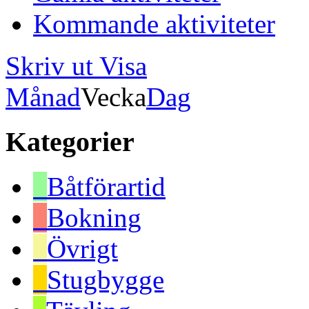
Kommande aktiviteter
Skriv ut
Visa
Månad
Vecka
Dag
Kategorier
Båtförartid
Bokning
Övrigt
Stugbygge