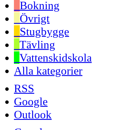
Bokning
Övrigt
Stugbygge
Tävling
Vattenskidskola
Alla kategorier
RSS
Google
Outlook