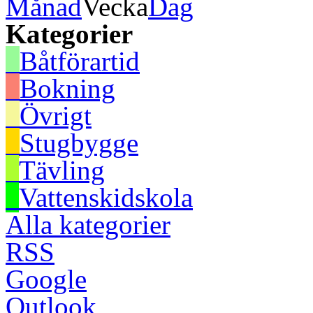
Månad
Vecka
Dag
Kategorier
Båtförartid
Bokning
Övrigt
Stugbygge
Tävling
Vattenskidskola
Alla kategorier
RSS
Google
Outlook