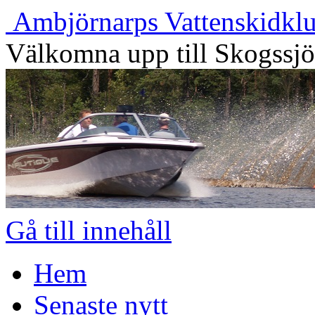
Ambjörnarps Vattenskidkl
Välkomna upp till Skogssj
Gå till innehåll
Hem
Senaste nytt