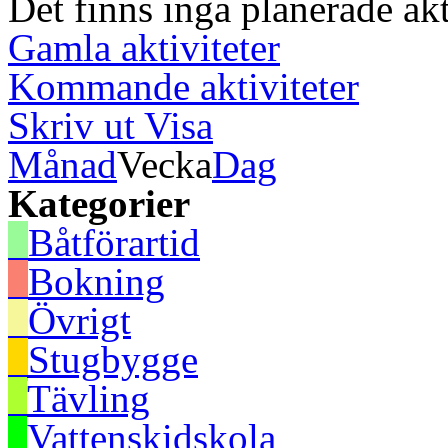
Det finns inga planerade akt
Gamla aktiviteter
Kommande aktiviteter
Skriv ut
Visa
Månad
Vecka
Dag
Kategorier
Båtförartid
Bokning
Övrigt
Stugbygge
Tävling
Vattenskidskola