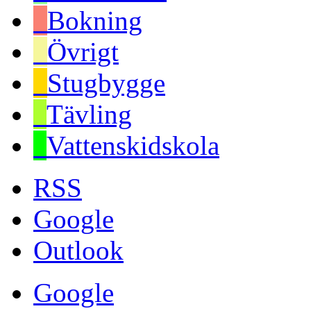
Bokning
Övrigt
Stugbygge
Tävling
Vattenskidskola
RSS
Google
Outlook
Google