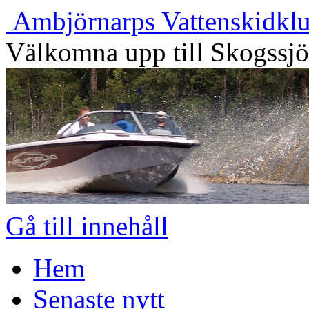
Ambjörnarps Vattenskidkl
Välkomna upp till Skogssj
Gå till innehåll
Hem
Senaste nytt