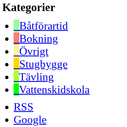
Kategorier
Båtförartid
Bokning
Övrigt
Stugbygge
Tävling
Vattenskidskola
RSS
Google