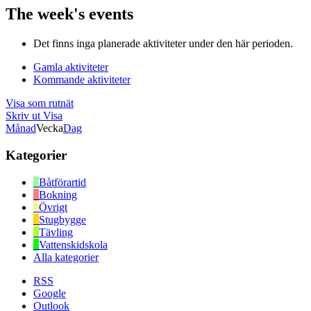
The week's events
Det finns inga planerade aktiviteter under den här perioden.
Gamla aktiviteter
Kommande aktiviteter
Visa som
rutnät
Skriv ut
Visa
Månad
Vecka
Dag
Kategorier
Båtförartid
Bokning
Övrigt
Stugbygge
Tävling
Vattenskidskola
Alla kategorier
RSS
Google
Outlook