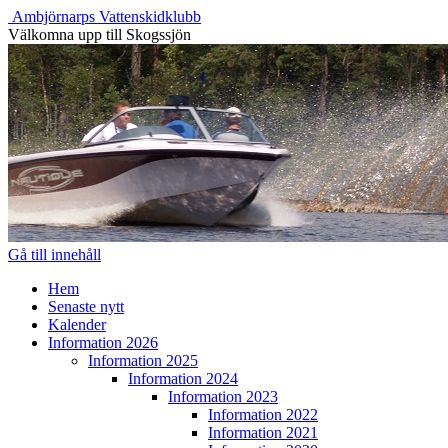
Ambjörnarps Vattenskidklubb
Välkomna upp till Skogssjön
Gå till innehåll
Hem
Senaste nytt
Kalender
Information 2026
Information 2025
Information 2024
Information 2023
Information 2022
Information 2021