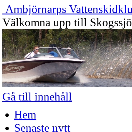
Ambjörnarps Vattenskidkl
Välkomna upp till Skogssj
Gå till innehåll
Hem
Senaste nytt