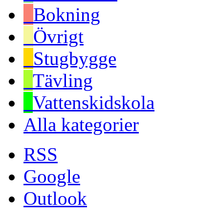
Bokning
Övrigt
Stugbygge
Tävling
Vattenskidskola
Alla kategorier
RSS
Google
Outlook