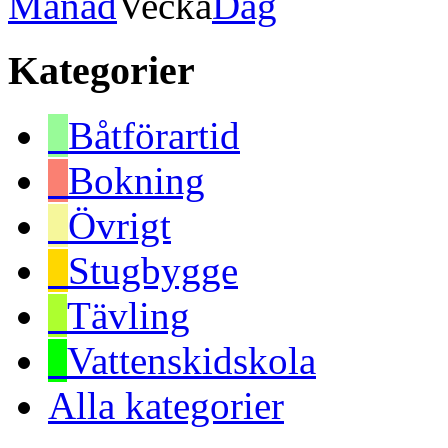
Månad
Vecka
Dag
Kategorier
Båtförartid
Bokning
Övrigt
Stugbygge
Tävling
Vattenskidskola
Alla kategorier