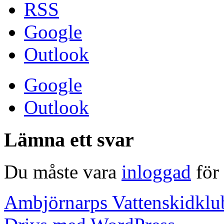
RSS
Google
Outlook
Google
Outlook
Lämna ett svar
Du måste vara
inloggad
för 
Ambjörnarps Vattenskidklu