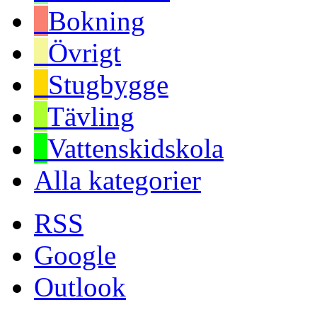
Bokning
Övrigt
Stugbygge
Tävling
Vattenskidskola
Alla kategorier
RSS
Google
Outlook