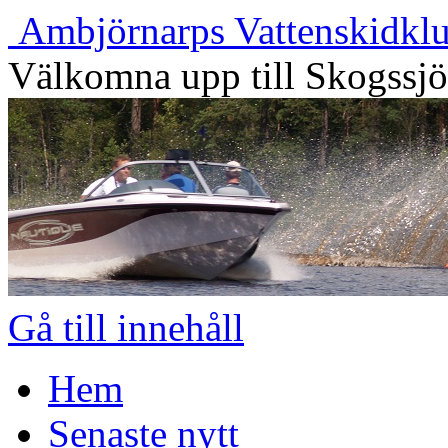
Ambjörnarps Vattenskidkl
Välkomna upp till Skogssj
Gå till innehåll
Hem
Senaste nytt