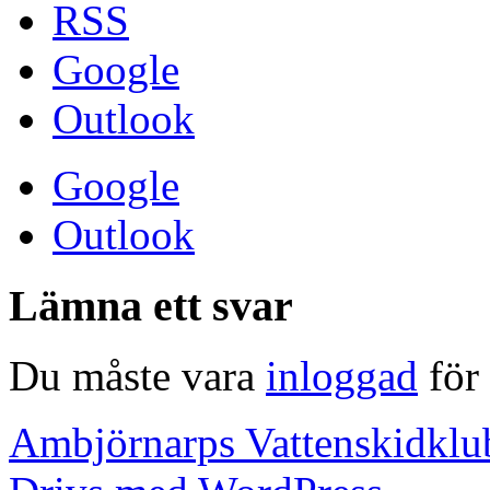
RSS
Google
Outlook
Google
Outlook
Lämna ett svar
Du måste vara
inloggad
för 
Ambjörnarps Vattenskidklu