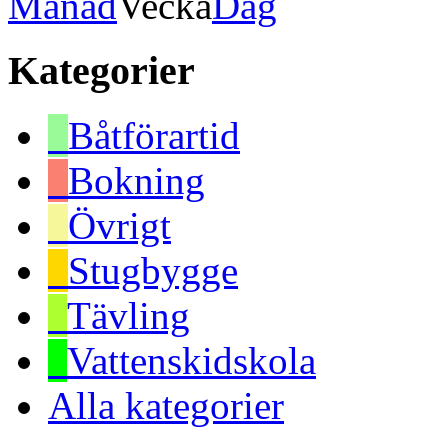
Månad
Vecka
Dag
Kategorier
Båtförartid
Bokning
Övrigt
Stugbygge
Tävling
Vattenskidskola
Alla kategorier