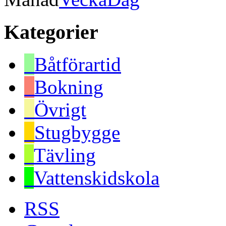
Kategorier
Båtförartid
Bokning
Övrigt
Stugbygge
Tävling
Vattenskidskola
RSS