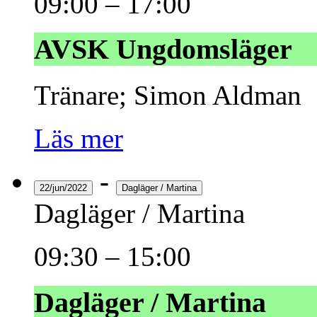
09:00
–
17:00
AVSK Ungdomsläger
Tränare; Simon Aldman
Läs mer
-
22/jun/2022
Dagläger / Martina
Dagläger / Martina
09:30
–
15:00
Dagläger / Martina