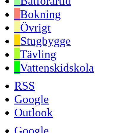
Båtförartid
Bokning
Övrigt
Stugbygge
Tävling
Vattenskidskola
RSS
Google
Outlook
Google