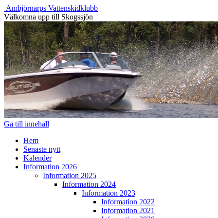
Ambjörnarps Vattenskidklubb
Välkomna upp till Skogssjön
Gå till innehåll
Hem
Senaste nytt
Kalender
Information 2026
Information 2025
Information 2024
Information 2023
Information 2022
Information 2021