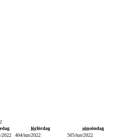
2
redag
lör
lördag
sön
söndag
n/2022
4
04/jun/2022
5
05/jun/2022