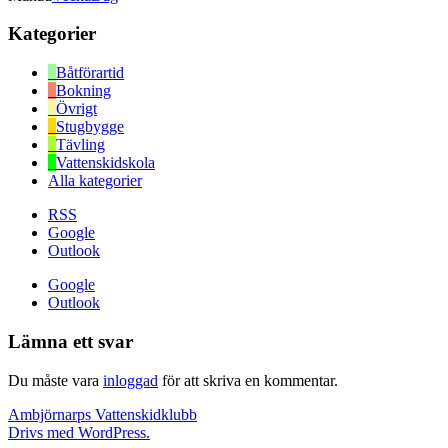
Kategorier
Båtförartid
Bokning
Övrigt
Stugbygge
Tävling
Vattenskidskola
Alla kategorier
RSS
Google
Outlook
Google
Outlook
Lämna ett svar
Du måste vara
inloggad
för att skriva en kommentar.
Ambjörnarps Vattenskidklubb
Drivs med WordPress.