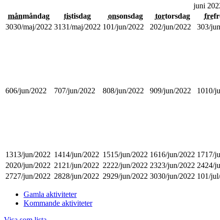
juni 202
mån
måndag
tis
tisdag
ons
onsdag
tor
torsdag
fre
f
30
30/maj/2022
31
31/maj/2022
1
01/jun/2022
2
02/jun/2022
3
03/ju
6
06/jun/2022
7
07/jun/2022
8
08/jun/2022
9
09/jun/2022
10
10/j
13
13/jun/2022
14
14/jun/2022
15
15/jun/2022
16
16/jun/2022
17
17/j
20
20/jun/2022
21
21/jun/2022
22
22/jun/2022
23
23/jun/2022
24
24/j
27
27/jun/2022
28
28/jun/2022
29
29/jun/2022
30
30/jun/2022
1
01/ju
Gamla aktiviteter
Kommande aktiviteter
Visa som
lista