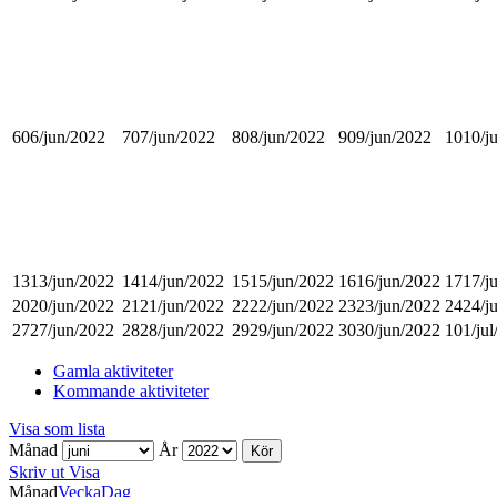
6
06/jun/2022
7
07/jun/2022
8
08/jun/2022
9
09/jun/2022
10
10/j
13
13/jun/2022
14
14/jun/2022
15
15/jun/2022
16
16/jun/2022
17
17/j
20
20/jun/2022
21
21/jun/2022
22
22/jun/2022
23
23/jun/2022
24
24/j
27
27/jun/2022
28
28/jun/2022
29
29/jun/2022
30
30/jun/2022
1
01/ju
Gamla aktiviteter
Kommande aktiviteter
Visa som
lista
Månad
År
Skriv ut
Visa
Månad
Vecka
Dag