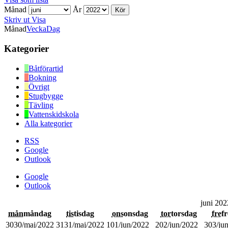
Månad
År
Skriv ut
Visa
Månad
Vecka
Dag
Kategorier
Båtförartid
Bokning
Övrigt
Stugbygge
Tävling
Vattenskidskola
Alla kategorier
RSS
Google
Outlook
Google
Outlook
juni 202
mån
måndag
tis
tisdag
ons
onsdag
tor
torsdag
fre
f
30
30/maj/2022
31
31/maj/2022
1
01/jun/2022
2
02/jun/2022
3
03/ju