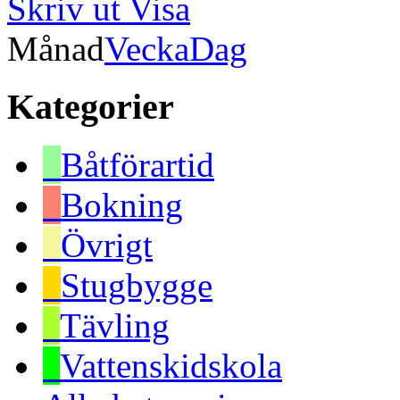
Skriv ut
Visa
Månad
Vecka
Dag
Kategorier
Båtförartid
Bokning
Övrigt
Stugbygge
Tävling
Vattenskidskola