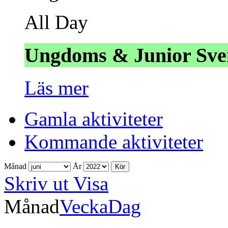
All Day
Ungdoms & Junior Sve
Läs mer
Gamla aktiviteter
Kommande aktiviteter
Månad
År
Skriv ut
Visa
Månad
Vecka
Dag