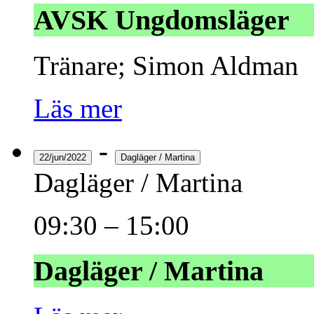
AVSK Ungdomsläger
Tränare; Simon Aldman
Läs mer
-
22/jun/2022
Dagläger / Martina
Dagläger / Martina
09:30
–
15:00
Dagläger / Martina