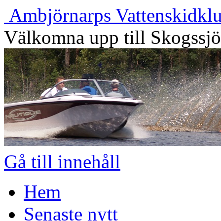
Ambjörnarps Vattenskidkl
Välkomna upp till Skogssj
Gå till innehåll
Hem
Senaste nytt