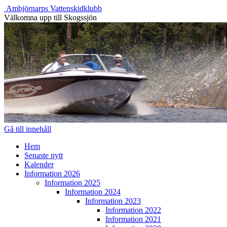
Ambjörnarps Vattenskidklubb
Välkomna upp till Skogssjön
Gå till innehåll
Hem
Senaste nytt
Kalender
Information 2026
Information 2025
Information 2024
Information 2023
Information 2022
Information 2021