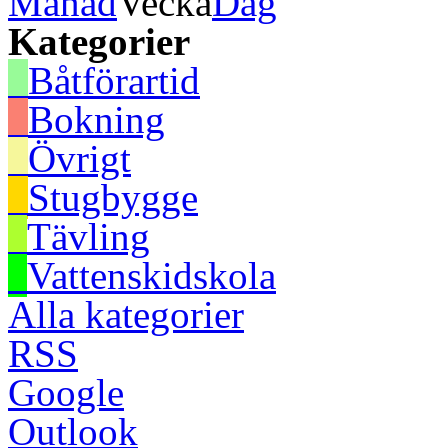
Månad
Vecka
Dag
Kategorier
Båtförartid
Bokning
Övrigt
Stugbygge
Tävling
Vattenskidskola
Alla kategorier
RSS
Google
Outlook