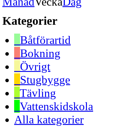
Månad
Vecka
Dag
Kategorier
Båtförartid
Bokning
Övrigt
Stugbygge
Tävling
Vattenskidskola
Alla kategorier