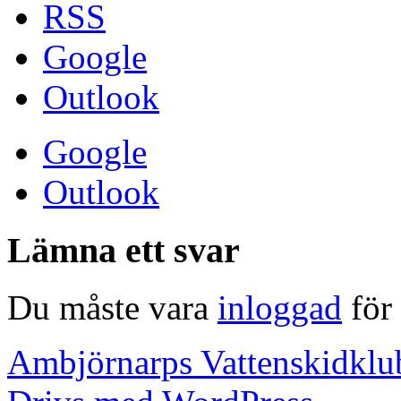
RSS
Google
Outlook
Google
Outlook
Lämna ett svar
Du måste vara
inloggad
för 
Ambjörnarps Vattenskidklu