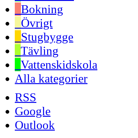
Bokning
Övrigt
Stugbygge
Tävling
Vattenskidskola
Alla kategorier
RSS
Google
Outlook