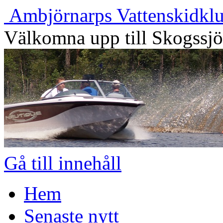
Ambjörnarps Vattenskidkl
Välkomna upp till Skogssj
Gå till innehåll
Hem
Senaste nytt