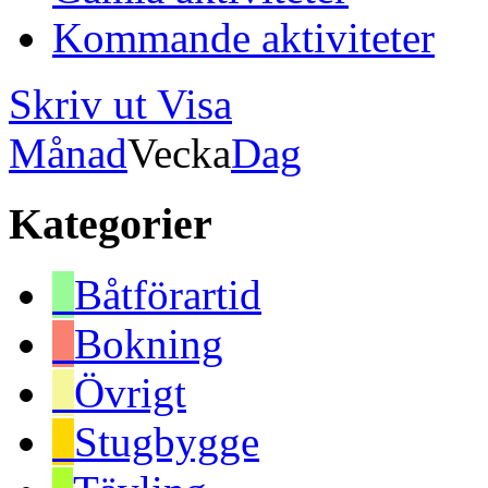
Kommande aktiviteter
Skriv ut
Visa
Månad
Vecka
Dag
Kategorier
Båtförartid
Bokning
Övrigt
Stugbygge