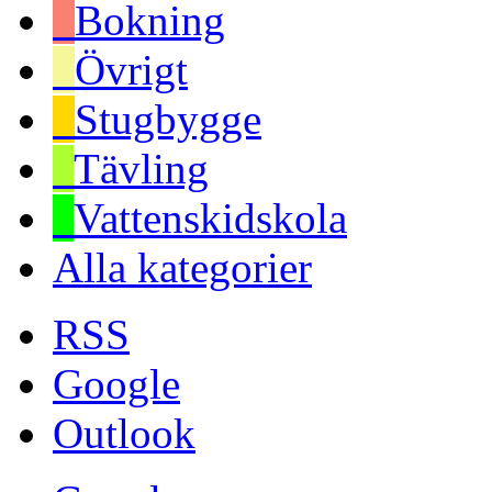
Bokning
Övrigt
Stugbygge
Tävling
Vattenskidskola
Alla kategorier
RSS
Google
Outlook