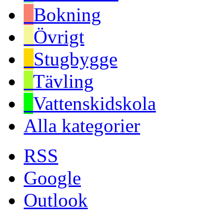
Bokning
Övrigt
Stugbygge
Tävling
Vattenskidskola
Alla kategorier
RSS
Google
Outlook