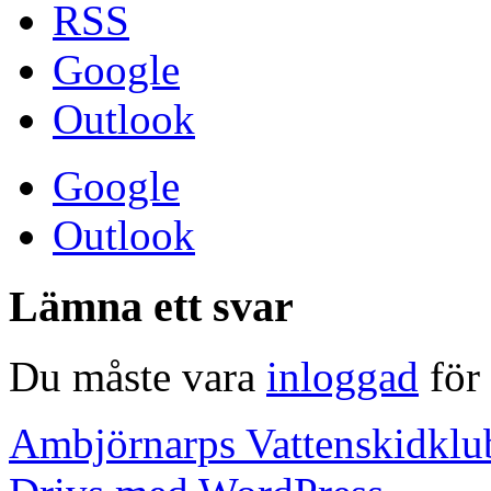
RSS
Google
Outlook
Google
Outlook
Lämna ett svar
Du måste vara
inloggad
för 
Ambjörnarps Vattenskidklu