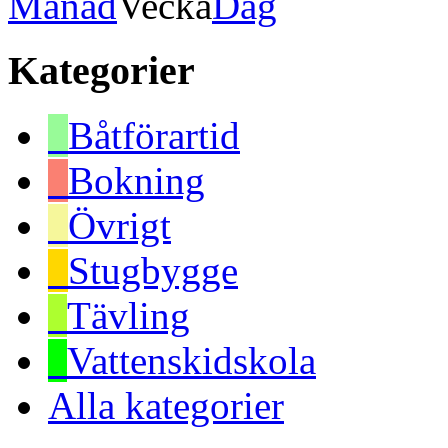
Månad
Vecka
Dag
Kategorier
Båtförartid
Bokning
Övrigt
Stugbygge
Tävling
Vattenskidskola
Alla kategorier