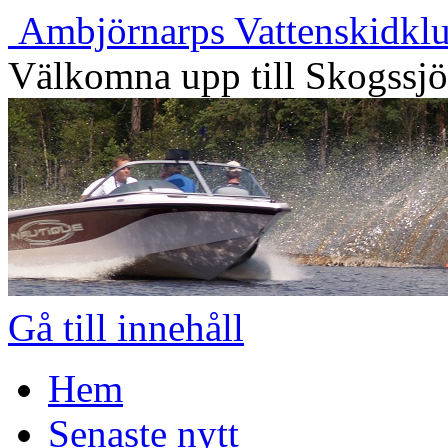
Ambjörnarps Vattenskidkl
Välkomna upp till Skogssj
Gå till innehåll
Hem
Senaste nytt