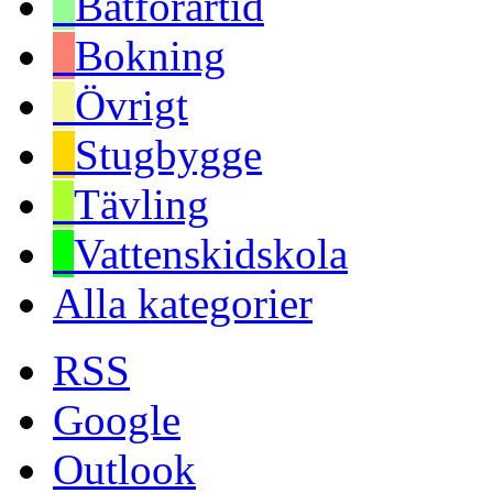
Båtförartid
Bokning
Övrigt
Stugbygge
Tävling
Vattenskidskola
Alla kategorier
RSS
Google
Outlook