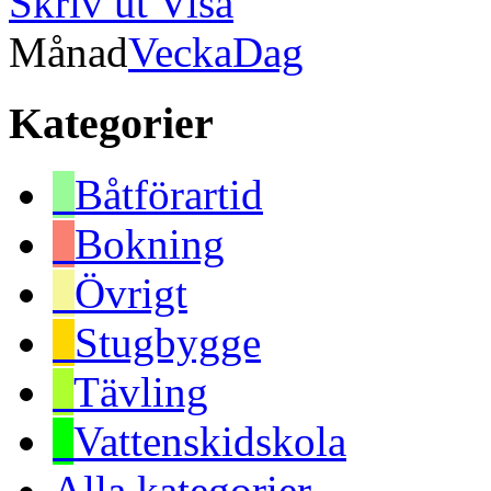
Skriv ut
Visa
Månad
Vecka
Dag
Kategorier
Båtförartid
Bokning
Övrigt
Stugbygge
Tävling
Vattenskidskola
Alla kategorier