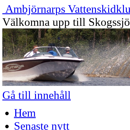
Ambjörnarps Vattenskidkl
Välkomna upp till Skogssj
Gå till innehåll
Hem
Senaste nytt