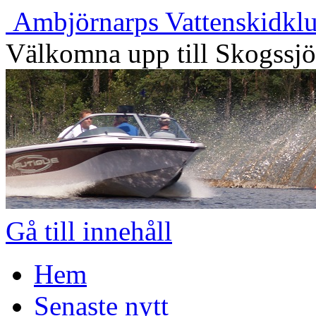
Ambjörnarps Vattenskidkl
Välkomna upp till Skogssj
Gå till innehåll
Hem
Senaste nytt