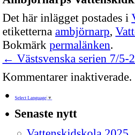
Det här inlägget postades i
etiketterna
ambjörnarp
,
Vat
Bokmärk
permalänken
.
←
Västsvenska serien 7/5-
Kommentarer inaktiverade.
Select Language
▼
Senaste nytt
Vattenskidskola 2025