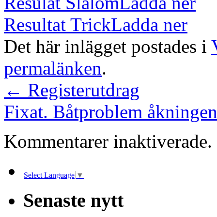
Resulat Slalom
Ladda ner
Resultat Trick
Ladda ner
Det här inlägget postades i
permalänken
.
←
Registerutdrag
Fixat. Båtproblem åkningen 
Kommentarer inaktiverade.
Select Language
▼
Senaste nytt